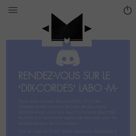
Afficher
Panneau de gestion des cookies
Labo
Connex
-
le
M-
menu
Aller
au
menu
Aller
au
contenu
RENDEZ-VOUS SUR LE
Aller
à
‘DIX-CORDES’ LABO -M-
la
recherche
Après avoir accueilli depuis octobre 2015 des
centaines et des centaines de sujets de discussions
labohémiennes, notre bon vieux Forum laisse désormais
sa place à un tout nouvel espace de discussion pour les
labohémien‧ne‧s: le « Dix-cordes ».
Tous les sujets du For-M- restent néanmoins disponibles à