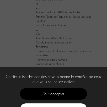
La
Vie
Trame sans fin la débâcle des idoles
Ranime l’éclat de l’eau sur les fleuves de sang
Pourtant
plus aiguë que la foudre
La
Vie
Tranche les nœuds de la peur
Condamne les nuits en arme
Et nomme
à faire frémir de douceur toutes nos clairières
inavouées
Nomme la parole ouverte
Respire déjà en chacun.
3
Ce site utilise des cookies et vous donne le contrôle sur ceux
que vous souhaitez activer
Tout accepter