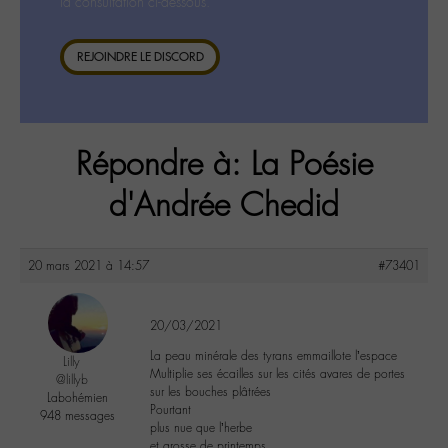
la consultation ci-dessous.
REJOINDRE LE DISCORD
Répondre à: La Poésie
d'Andrée Chedid
20 mars 2021 à 14:57
#73401
20/03/2021
La peau minérale des tyrans emmaillote l’espace
Lilly
Multiplie ses écailles sur les cités avares de portes
@lillyb
sur les bouches plâtrées
Labohémien
Pourtant
948 messages
plus nue que l’herbe
et grosse de printemps