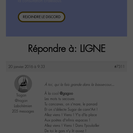
la consultation ci-dessous.
REJOINDRE LE DISCORD
Répondre à: LIGNE
20 janvier 2016 à 9:33
#7311
À toi, qui la fais grande dans la basse-cour…
À la cool
@gagoo
Tragan
Les mots tu secoues
@tragan
Tu cancanes, on s’mare, le panard
Labohémien
Et on s’délecte Sugar de cann’Art !
205 messages
Allez viens ! Viens ! Y’a d’la place
Aux poètes d’infinis espaces !
Allez viens ! Viens ! Dans l’poulailler
De toi le gars n’y lit assez !