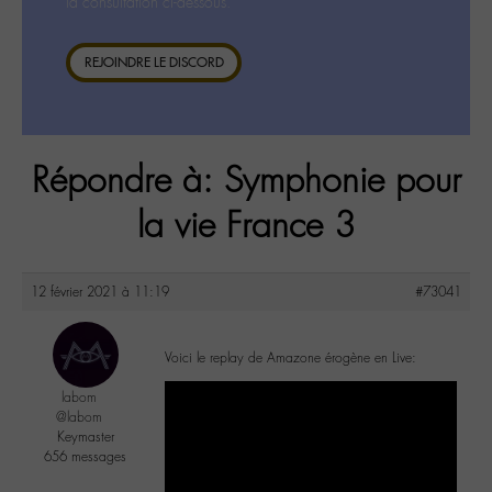
la consultation ci-dessous.
REJOINDRE LE DISCORD
Répondre à: Symphonie pour
la vie France 3
12 février 2021 à 11:19
#73041
Voici le replay de Amazone érogène en Live:
labom
@labom
Keymaster
656 messages