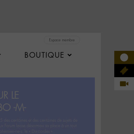
Espace membre
BOUTIQUE
R LE
BO -M-
5 des centaines et des centaines de sujets de
ux Forum laisse désormais sa place à un tout
hémien‧ne‧s: le « Dix-cordes ».