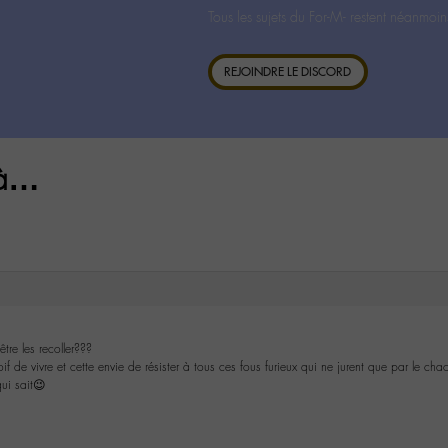
Tous les sujets du For-M- restent néanmoin
REJOINDRE LE DISCORD
jà…
tre les recoller???
de vivre et cette envie de résister à tous ces fous furieux qui ne jurent que par le chao
ui sait😉