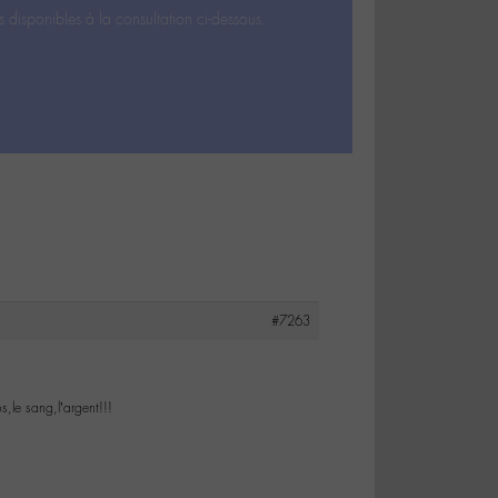
s disponibles à la consultation ci-dessous.
#7263
s,le sang,l’argent!!!