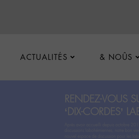
ACTUALITÉS
& NOÛS
RENDEZ-VOUS SU
‘DIX-CORDES’ LA
Après avoir accueilli depuis octobre 201
discussions labohémiennes, notre bon vie
nouvel espace de discussion pour les labo