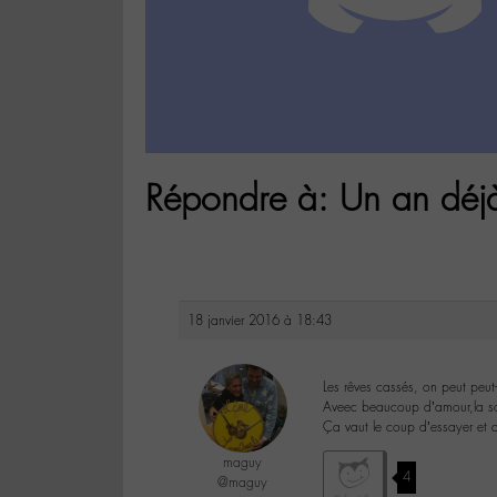
Répondre à: Un an dé
18 janvier 2016 à 18:43
Les rêves cassés, on peut peut-ê
Aveec beaucoup d’amour,la soif 
Ça vaut le coup d’essayer et q
maguy
4
@maguy