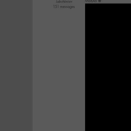
Mallyka 🌸
Labohémien
151 messages