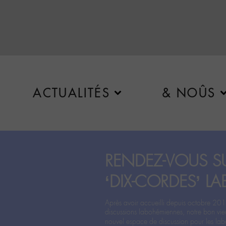
ACTUALITÉS
& NOÛS
RENDEZ-VOUS SU
‘DIX-CORDES’ LA
Après avoir accueilli depuis octobre 201
discussions labohémiennes, notre bon vie
nouvel espace de discussion pour les labo