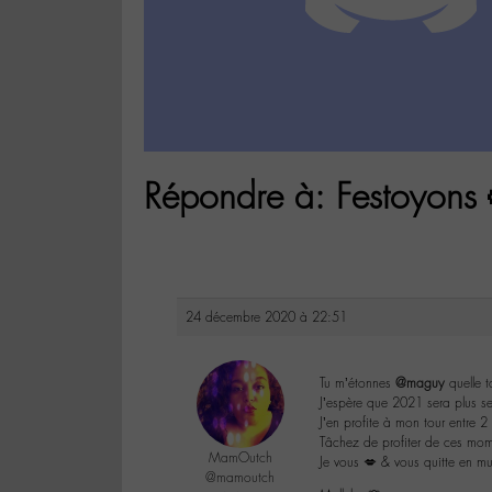
Répondre à: Festoyons
24 décembre 2020 à 22:51
Tu m’étonnes
@maguy
quelle t
J’espère que 2021 sera plus se
J’en profite à mon tour entre 
Tâchez de profiter de ces mome
MamOutch
Je vous 💋 & vous quitte en m
@mamoutch