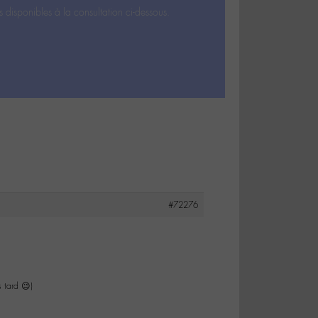
s disponibles à la consultation ci-dessous.
#72276
 tard 😉)