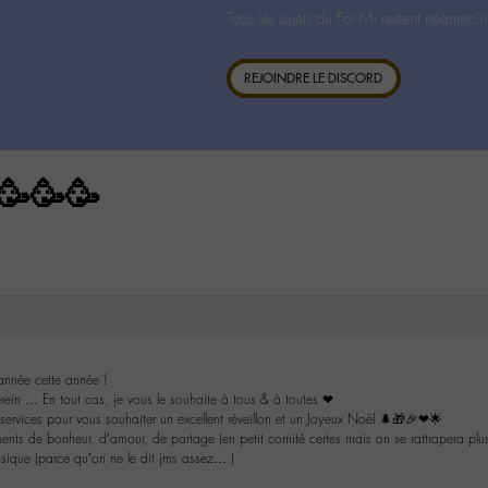
Tous les sujets du For-M- restent néanmoin
REJOINDRE LE DISCORD
 🥳🥳🥳
année cette année !
rein … En tout cas, je vous le souhaite à tous & à toutes ❤
2 services pour vous souhaiter un excellent réveillon et un Joyeux Noël 🌲🎁🎉❤🌟
nts de bonheur, d’amour, de partage (en petit comité certes mais on se rattrapera plus
usique (parce qu’on ne le dit jms assez… )