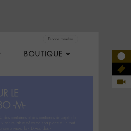
Espace membre
BOUTIQUE
R LE
BO -M-
5 des centaines et des centaines de sujets de
ux Forum laisse désormais sa place à un tout
hémien‧ne‧s: le « Dix-cordes ».