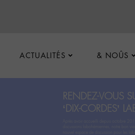
ACTUALITÉS
& NOÛS
RENDEZ-VOUS SU
‘DIX-CORDES’ LA
Après avoir accueilli depuis octobre 201
discussions labohémiennes, notre bon vie
nouvel espace de discussion pour les labo