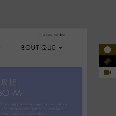
Espace membre
BOUTIQUE
R LE
BO -M-
5 des centaines et des centaines de sujets de
ux Forum laisse désormais sa place à un tout
hémien‧ne‧s: le « Dix-cordes ».