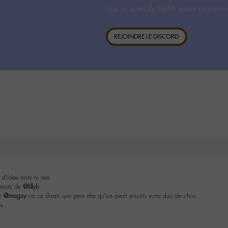
Tous les sujets du For-M- restent néanmoin
REJOINDRE LE DISCORD
d’idee triste ni rien
s mots de
@lillyb
c
@maguy
on ce disait que peut etre qu’on avait pourris votre duo de choc
es