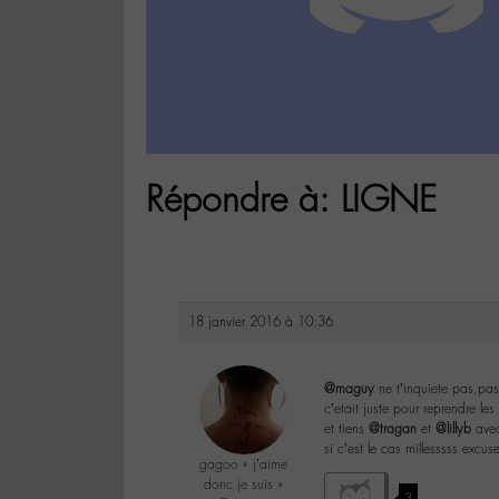
Répondre à: LIGNE
18 janvier 2016 à 10:36
@maguy
ne t’inquiete pas,pas 
c’etait juste pour reprendre le
et tiens
@tragan
et
@lillyb
ave
si c’est le cas millesssss excus
gagoo « j’aime
donc je suis »