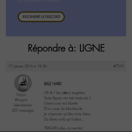
la consultation ci-dessous.
REJOINDRE LE DISCORD
Répondre à: LIGNE
17 janvier 2016 à 18:36
#7210
BILLE HARD
Oh là ! Les sœurs targettes,
Tragan
Votre flipper me met maboule !
@tragan
Game over ma bluette
Labohémien
D’un coup de blackboule,
205 messages
Je n’pensais qu’des mots bleus
Du blues voilà qu’il pleut…
TRAGAN
(des connectés)