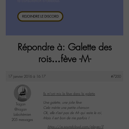
la consultation ci-dessous.
REJOINDRE LE DISCORD
Répondre à: Galette des
rois…fève -M-
17 janvier 2016 à 16:17
#7200
Ils m’ont mis la fève dans la galette
Une galette, une jolie fève
Tragan
Cela mérite une petite chanson
@tragan
Ok, elle n’est pas de -M- qui reste le roi,
Labohémien
Mais il est bon de rire parfois !
205 messages
https://w.soundcloud.com/player/?