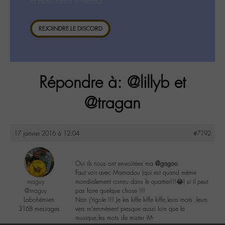
la consultation ci-dessous.
REJOINDRE LE DISCORD
Répondre à: @lillyb et
@tragan
17 janvier 2016 à 12:04
#7192
Oui ils nous ont envoûtées ma
@gagoo
Faut voir avec Mamadou (qui est quand même
maguy
mondialement connu dans le quartier!!!😂) si il peut
@maguy
pas faire quelque chose !!!
Labohémien
Nan j’rigole !!! Je les kiffe kiffe kiffe,leurs mots ,leurs
3168 messages
vers m’emmènent presque aussi loin que la
musique,les mots de mister -M-