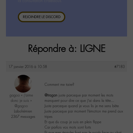
la consultation ci-dessous.
REJOINDRE LE DISCORD
Répondre à: LIGNE
17 janvier 2016 à 10:58
#7183
Comment me taire?
gagoo « j’aime
@tragan
juste parceque par moment les mots
donc je suis »
manquent pour dire ce que j’ai dans la tête…
@gagoo
Juste parceque quand je vous lis je me sens bête
Labohémien
Juste parceque par moment l’émotion me prend aux
2367 messages
tripes
Et que du coup je suis en plein flippe
Car parfois vos mots sont forts
Et que mes épaules font pas le poids face au chat