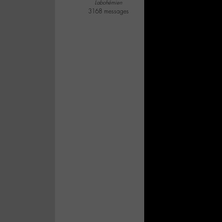
Labohémien
3168 messages