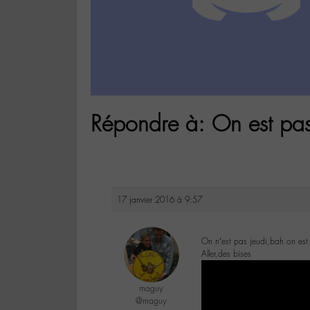
Répondre à: On est pa
17 janvier 2016 à 9:57
On n’est pas jeudi,bah on es
Aller,des bises
maguy
@maguy