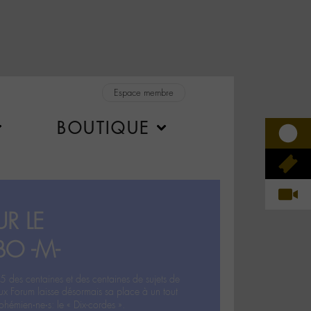
Espace membre
BOUTIQUE
R LE
BO -M-
5 des centaines et des centaines de sujets de
ux Forum laisse désormais sa place à un tout
hémien‧ne‧s: le « Dix-cordes ».