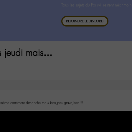
Tous les sujets du For-M- restent néanmoin
REJOINDRE LE DISCORD
s jeudi mais…
t même carrément dimanche mais bon,pas grave,hein!!!