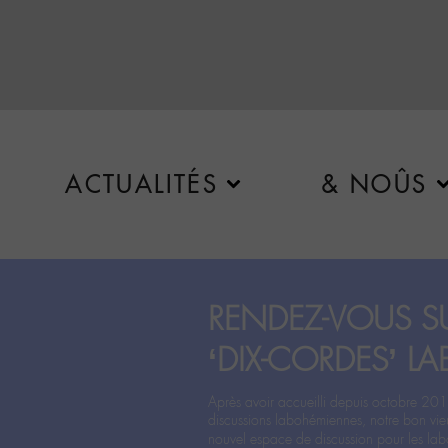
ACTUALITÉS
& NOÛS
RENDEZ-VOUS SU
‘DIX-CORDES’ LA
Après avoir accueilli depuis octobre 201
discussions labohémiennes, notre bon vie
nouvel espace de discussion pour les labo