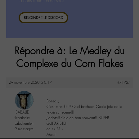
la consultation ci-dessous.
REJOINDRE LE DISCORD
Répondre à: Le Medley du
Complexe du Corn Flakes
29 novembre 2020 à 0:17
#71727
Bonsoir,
C’est mon kif!!! Quel bonheur, Quelle joie de le
BABALIE
revoir sur scène!!!
@babalie
J’adore!! Que de bon souvenir!! SUPER
Labohémien
GUITARISTE!!
9 messages
on t « M »
Merci