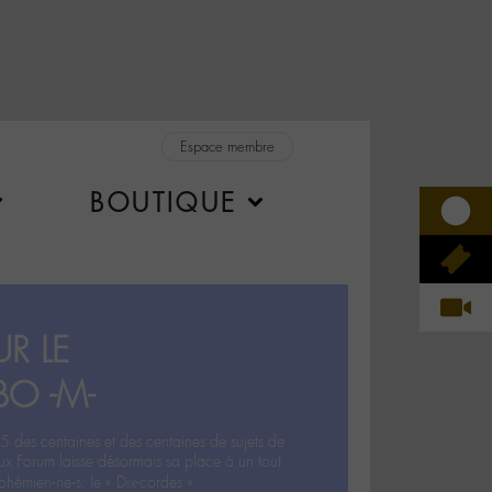
Espace membre
BOUTIQUE
R LE
BO -M-
5 des centaines et des centaines de sujets de
ux Forum laisse désormais sa place à un tout
hémien‧ne‧s: le « Dix-cordes ».