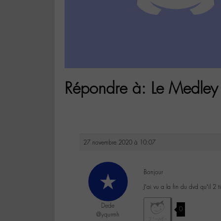
Répondre à: Le Medley
27 novembre 2020 à 10:07
Bonjour
J’ai vu a la fin du dvd qu’il 2 
Dede
0
@yqurmh