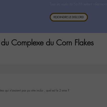
Tous les sujets du For-M- restent néanmoin
REJOINDRE LE DISCORD
 du Complexe du Corn Flakes
titres qui n’avaient pas pu etre inclus , quel est le 2 eme ?