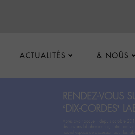
ACTUALITÉS
& NOÛS
RENDEZ-VOUS SU
‘DIX-CORDES’ LA
Après avoir accueilli depuis octobre 201
discussions labohémiennes, notre bon vie
nouvel espace de discussion pour les labo