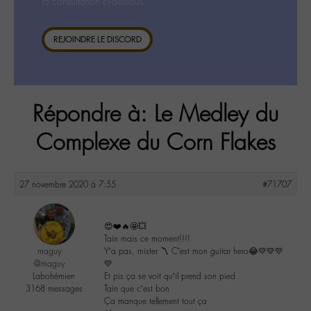
la consultation ci-dessous.
REJOINDRE LE DISCORD
Répondre à: Le Medley du
Complexe du Corn Flakes
27 novembre 2020 à 7:55
#71707
😍❤️🔥🤩💥
Tain mais ce moment!!!!
maguy
Y’a pas, mister 〽️ C’est mon guitar hero😂💛💛💛
@maguy
💛
Labohémien
Et pis ça se voit qu’il prend son pied
3168 messages
Tain que c’est bon
Ça manque tellement tout ça