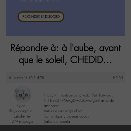
la consultation ci-dessous.
REJOINDRE LE DISCORD
Répondre à: à l'aube, avant
que le soleil, CHEDID…
16 janvier 2016 à 4:28
#7153
https://m.youtube.com/watch?list=LLztwwoL-
hj_HxSy3F1VMeKg&v=3QO-v-x7gG8
antes del
Sylvia
amanecer
@sylviaeugenia
Antes de que salga el sol
Labohémien
Con amigos y algunas copas
279 messages
Salud y anarquía