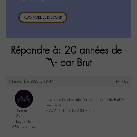
la consultation ci-dessous.
REJOINDRE LE DISCORD
Répondre à: 20 années de -
〽️- par Brut
14 novembre 2020 à 19:47
#71482
Et voici le 8e et dernier épisode de la série Brut 20
ans de -M-
labom
« 20 ANS DE RENCONTRES »
@labom
Keymaster
656 messages