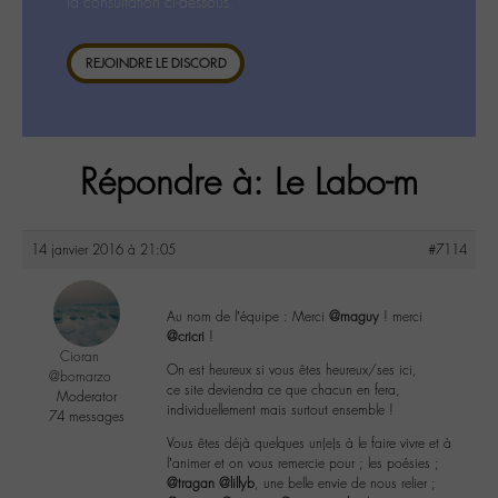
la consultation ci-dessous.
REJOINDRE LE DISCORD
Répondre à: Le Labo-m
14 janvier 2016 à 21:05
#7114
Au nom de l’équipe : Merci
@maguy
! merci
@cricri
!
Cioran
On est heureux si vous êtes heureux/ses ici,
@bomarzo
ce site deviendra ce que chacun en fera,
Moderator
individuellement mais surtout ensemble !
74 messages
Vous êtes déjà quelques un(e)s à le faire vivre et à
l’animer et on vous remercie pour ; les poésies ;
@tragan
@lillyb
, une belle envie de nous relier ;