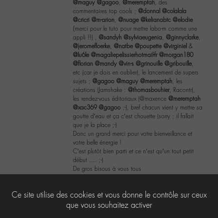
@maguy
@gagoo
,
@meremptah
, des
commentaires top cools ;
@donnal
@colalala
@cricri
@m-arion
,
@nuage
@kelianabtc
@elodie
{merci pour le tuto pour mettre labo-m comme une
appli !!) ,
@sandyh
@sylviaeugenia
,
@ginnyclarke
,
@jeromefloerke
,
@natbe
@poupette
@virginiel
&
@lu6le
@magaliepelissierhotmail-fr
@morgan180
@florian
@mandy
@vin-s
@grinouille
@gribouille
,
etc (car je dois en oublier), le lancement de supers
sujets ;
@gagoo
@maguy
@meremptah
, les
créations (Jamshake :
@thomasbouhier
, Racontr),
les rendez-vous éditoriaux (@maxence
@meremptah
@xac369
@gagoo
;-), bref chacun vient y mettre sa
goutte d’eau et ça c’est chouette (sorry ; il fallait
que je la place ;-)
Donc un grand merci pour votre bienveillance et
votre belle énergie !
C’est plutôt bien parti et ce n’est qu’un tout petit
début …. ;-)
De gros bisous à vous tous
12
Ce site utilise des cookies et vous donne le contrôle sur ceux
que vous souhaitez activer