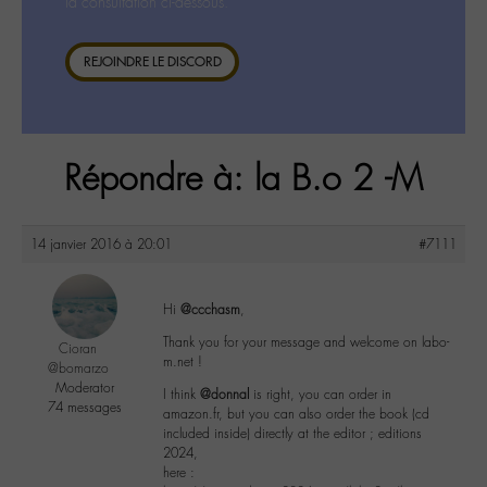
la consultation ci-dessous.
REJOINDRE LE DISCORD
Répondre à: la B.o 2 -M
14 janvier 2016 à 20:01
#7111
Hi
@ccchasm
,
Thank you for your message and welcome on labo-
Cioran
m.net !
@bomarzo
Moderator
I think
@donnal
is right, you can order in
74 messages
amazon.fr, but you can also order the book (cd
included inside) directly at the editor ; editions
2024,
here :