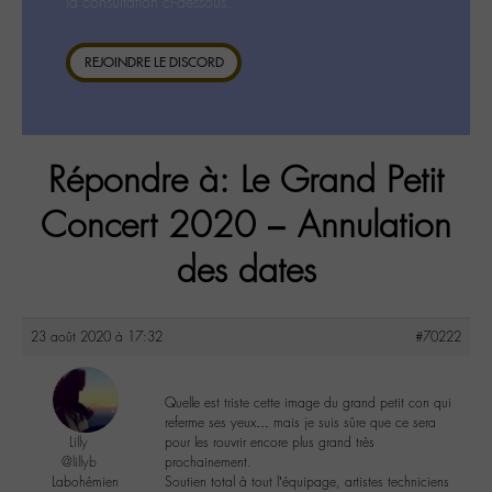
la consultation ci-dessous.
REJOINDRE LE DISCORD
Répondre à: Le Grand Petit
Concert 2020 – Annulation
des dates
23 août 2020 à 17:32
#70222
Quelle est triste cette image du grand petit con qui
referme ses yeux… mais je suis sûre que ce sera
Lilly
pour les rouvrir encore plus grand très
@lillyb
prochainement.
Labohémien
Soutien total à tout l’équipage, artistes techniciens