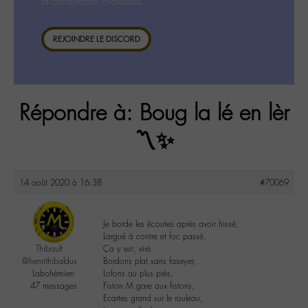
la consultation ci-dessous.
REJOINDRE LE DISCORD
Répondre à: Boug la lé en lèr
〽️✨
14 août 2020 à 16:38
#70069
Je borde les écoutes après avoir hissé,
Largué à contre et foc passé,
Thibault
Ça y est, viré.
@henrithibaldus
Bordons plat sans faseyer,
Labohémien
Lofons au plus près,
47 messages
Fiston M gare aux fistons,
Ecartes grand sur le rouleau,