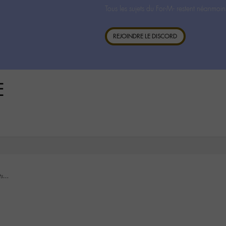
Tous les sujets du For-M- restent néanmoin
REJOINDRE LE DISCORD
E
its…