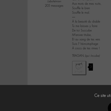
Labohémien
Aux mots de mes nuits,
205 messages
Souffle le bien
Souffle le mal.
―
À la beauté du diable
Tu me laisses y faire
De toi Succube
M’enivre titube,
Et au sang de tes vers
Suis l’ hé
mot
ophage
À crocs de tes rimes !
TRAGAN
(qui Incube)
3
Ce site ut