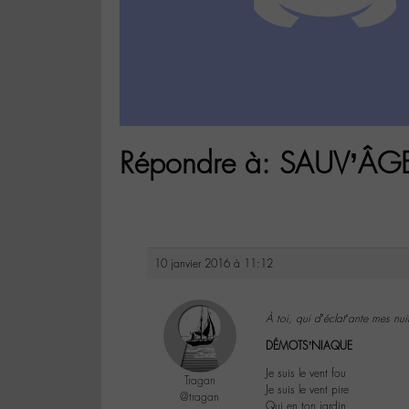
Répondre à: SAUV’ÂG
10 janvier 2016 à 11:12
À toi, qui d’éclat‘ante mes nu
DÉMOTS’NIAQUE
Je suis le vent fou
Tragan
Je suis le vent pire
@tragan
Qui en ton jardin