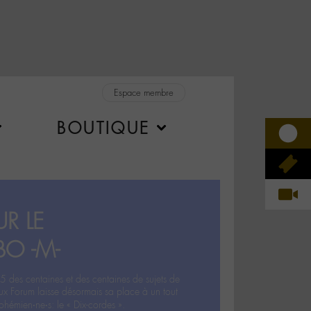
Espace membre
BOUTIQUE
R LE
BO -M-
5 des centaines et des centaines de sujets de
ux Forum laisse désormais sa place à un tout
hémien‧ne‧s: le « Dix-cordes ».