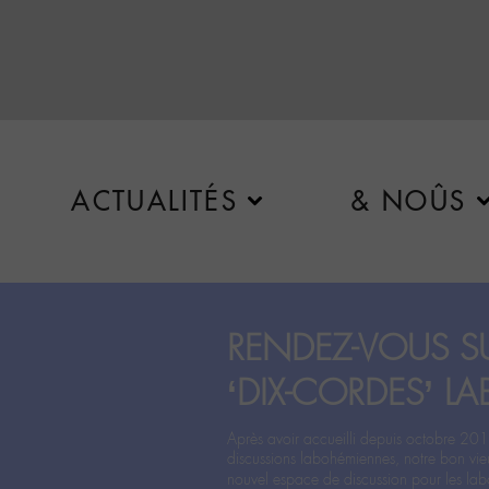
ACTUALITÉS
& NOÛS
RENDEZ-VOUS SU
‘DIX-CORDES’ LA
Après avoir accueilli depuis octobre 201
discussions labohémiennes, notre bon vie
nouvel espace de discussion pour les labo