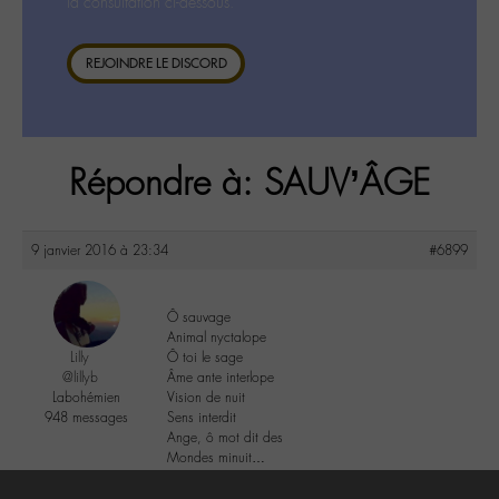
la consultation ci-dessous.
REJOINDRE LE DISCORD
Répondre à: SAUV’ÂGE
9 janvier 2016 à 23:34
#6899
Ô sauvage
Animal nyctalope
Lilly
Ô toi le sage
@lillyb
Âme ante interlope
Labohémien
Vision de nuit
948 messages
Sens interdit
Ange, ô mot dit des
Mondes minuit…