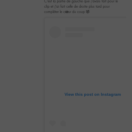
C’est la partie de gauche que j’avais fait pour le
clip et j’ai fait celle de droite plus tard pour
compléter le cœur du coup 🤣
View this post on Instagram