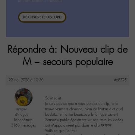
la consultation ci-dessous.
REJOINDRE LE DISCORD
Répondre à: Nouveau clip de
M – secours populaire
29 mai 2020 à 10:30
#68725
Salut salut
Je sais pas ce que à vous pensez du clip, je le
maguy
trouve vraiment chouette, plein de fantaisie et quel
@maguy
boulot… et j’aime beaucoup le fait que Laurent
Labohémien
Serroussi publie également sur son insta les vidéos
3168 messages
qui n’apparaissent pas dans le clip 💚💚💚
Voilà ce que j’ai fait