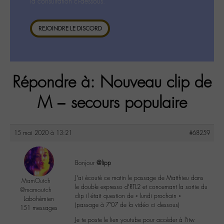
la consultation ci-dessous.
REJOINDRE LE DISCORD
Répondre à: Nouveau clip de
M – secours populaire
15 mai 2020 à 13:21
#68259
Bonjour
@lipp
J’ai écouté ce matin le passage de Matthieu dans
MamOutch
le double expresso d’RTL2 et concernant la sortie du
@mamoutch
clip il était question de « lundi prochain »
Labohémien
(passage à 7’07 de la vidéo ci dessous)
151 messages
Je te poste le lien youtube pour accéder à l’itw