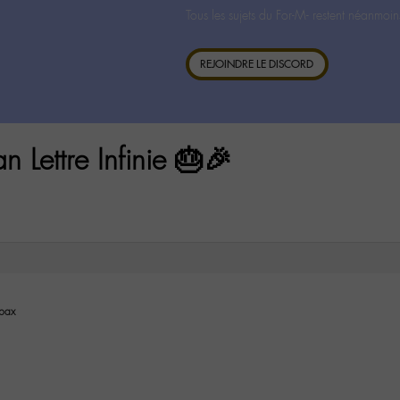
Tous les sujets du For-M- restent néanmoin
REJOINDRE LE DISCORD
Lettre Infinie 🎂🎉
pax