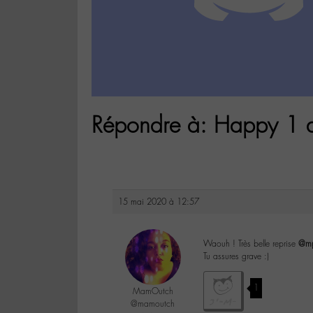
Répondre à: Happy 1 an 
15 mai 2020 à 12:57
Waouh ! Très belle reprise
@m
Tu assures grave :)
1
MamOutch
@mamoutch