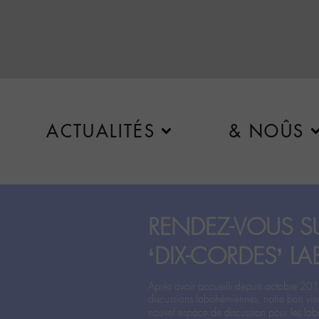
ACTUALITÉS
& NOÛS
RENDEZ-VOUS SU
‘DIX-CORDES’ LA
Après avoir accueilli depuis octobre 201
discussions labohémiennes, notre bon vie
nouvel espace de discussion pour les labo