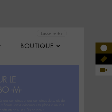
Espace membre
BOUTIQUE
R LE
BO -M-
5 des centaines et des centaines de sujets de
ux Forum laisse désormais sa place à un tout
hémien‧ne‧s: le « Dix-cordes ».