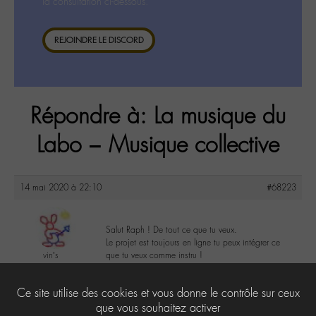
la consultation ci-dessous.
REJOINDRE LE DISCORD
Répondre à: La musique du
Labo – Musique collective
14 mai 2020 à 22:10
#68223
Salut Raph ! De tout ce que tu veux.
Le projet est toujours en ligne tu peux intégrer ce
vin’s
que tu veux comme instru !
@vin-s
Labohémien
0
Ce site utilise des cookies et vous donne le contrôle sur ceux
65 messages
que vous souhaitez activer