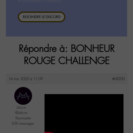
la consultation ci-dessous.
REJOINDRE LE DISCORD
Répondre à: BONHEUR
ROUGE CHALLENGE
14 mai 2020 à 11:09
#68200
labom
@labom
Keymaster
656 messages