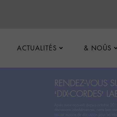
ACTUALITÉS
& NOÛS
RENDEZ-VOUS SU
‘DIX-CORDES’ LA
Après avoir accueilli depuis octobre 201
discussions labohémiennes, notre bon vie
nouvel espace de discussion pour les labo