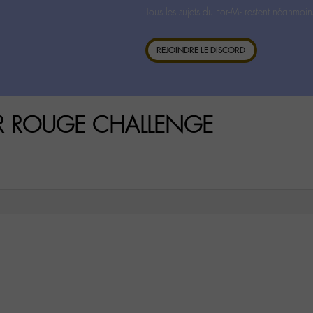
Tous les sujets du For-M- restent néanmoin
REJOINDRE LE DISCORD
UR ROUGE CHALLENGE