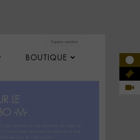
Espace membre
BOUTIQUE
R LE
BO -M-
5 des centaines et des centaines de sujets de
ux Forum laisse désormais sa place à un tout
hémien‧ne‧s: le « Dix-cordes ».