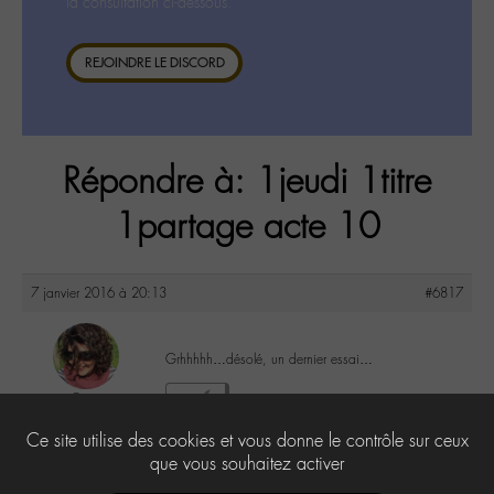
la consultation ci-dessous.
REJOINDRE LE DISCORD
Répondre à: 1jeudi 1titre
1partage acte 10
7 janvier 2016 à 20:13
#6817
Grhhhhh…désolé, un dernier essai…
Co
1
@colalala
Ce site utilise des cookies et vous donne le contrôle sur ceux
Labohémien
188 messages
que vous souhaitez activer