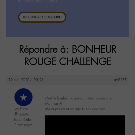
la consultation ci-dessous.
REJOINDRE LE DISCORD
Répondre à: BONHEUR
ROUGE CHALLENGE
12 mai 2020 à 23:26
#68155
c’est le bonheur rouge du fiston, grâce à toi
Mathieu ;-)
M Peete
Merci pour tout ce que tu nous donnes
@mpeete
Labohémien
2 messages