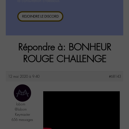
la consultation ci-dessous.
REJOINDRE LE DISCORD
Répondre à: BONHEUR
ROUGE CHALLENGE
12 mai 2020 à 9:40
#68143
labom
@labom
Keymaster
656 messages