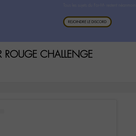
Tous les sujets du For-M- restent néanmoin
REJOINDRE LE DISCORD
UR ROUGE CHALLENGE