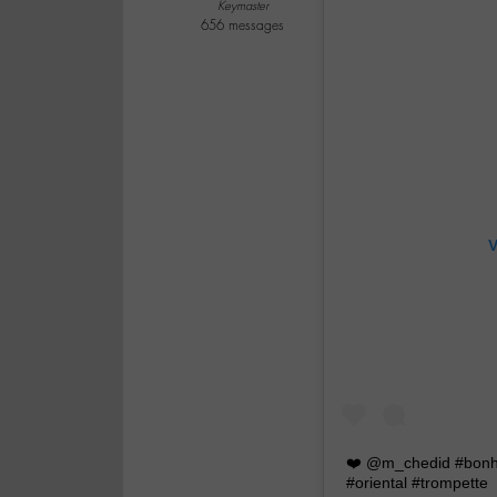
Keymaster
656 messages
V
❤️ @m_chedid #bonh
#oriental #trompette