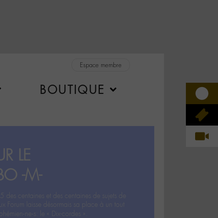
Espace membre
BOUTIQUE
R LE
BO -M-
5 des centaines et des centaines de sujets de
ux Forum laisse désormais sa place à un tout
hémien‧ne‧s: le « Dix-cordes ».