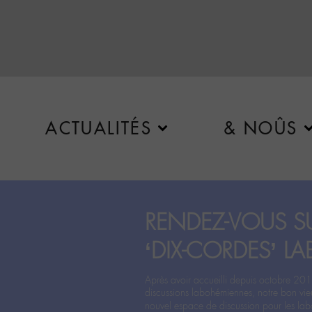
ACTUALITÉS
& NOÛS
RENDEZ-VOUS SU
‘DIX-CORDES’ LA
Après avoir accueilli depuis octobre 201
discussions labohémiennes, notre bon vie
nouvel espace de discussion pour les labo