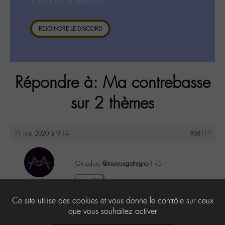
la consultation ci-dessous.
REJOINDRE LE DISCORD
Répondre à: Ma contrebasse
sur 2 thèmes
11 mai 2020 à 9:14
#68117
On adore
@marysegattegno
! <3
labom
0
@labom
Ce site utilise des cookies et vous donne le contrôle sur ceux
Keymaster
656 messages
que vous souhaitez activer