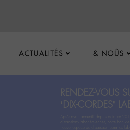
ACTUALITÉS
& NOÛS
RENDEZ-VOUS SU
‘DIX-CORDES’ LA
Après avoir accueilli depuis octobre 201
discussions labohémiennes, notre bon vie
nouvel espace de discussion pour les labo