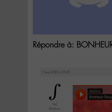
Répondre à: BONHE
7 mai 2020 à 23:29
Stef
@stefarts