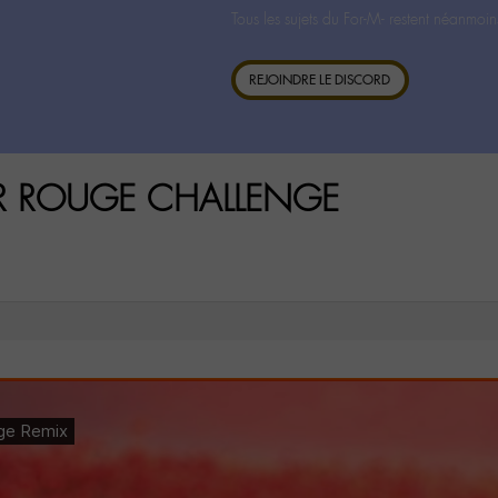
Tous les sujets du For-M- restent néanmoin
REJOINDRE LE DISCORD
UR ROUGE CHALLENGE