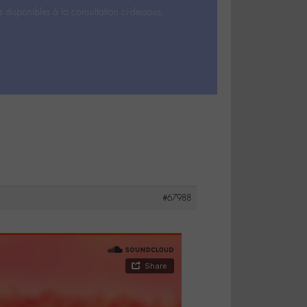
s disponibles à la consultation ci-dessous.
#67988