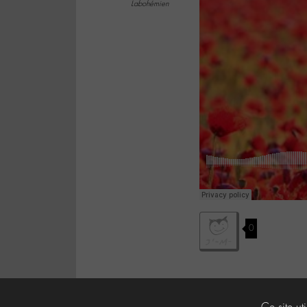
Labohémien
0