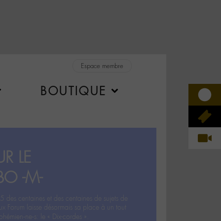
Espace membre
BOUTIQUE
R LE
BO -M-
5 des centaines et des centaines de sujets de
ux Forum laisse désormais sa place à un tout
hémien‧ne‧s: le « Dix-cordes ».