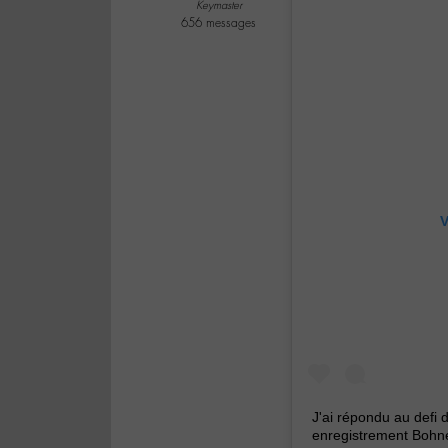
Keymaster
656 messages
V
J'ai répondu au defi 
enregistrement Bohneu