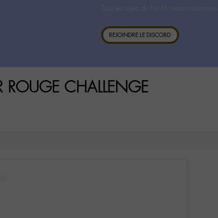
Tous les sujets du For-M- restent néanmoin
REJOINDRE LE DISCORD
UR ROUGE CHALLENGE