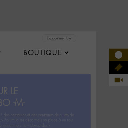
Espace membre
BOUTIQUE
R LE
BO -M-
5 des centaines et des centaines de sujets de
ux Forum laisse désormais sa place à un tout
hémien‧ne‧s: le « Dix-cordes ».