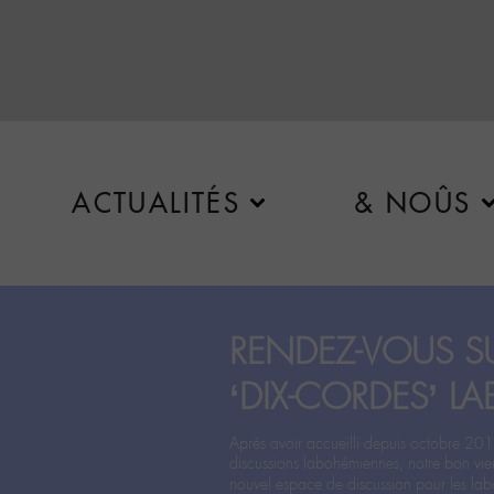
ACTUALITÉS
& NOÛS
RENDEZ-VOUS SU
‘DIX-CORDES’ LA
Après avoir accueilli depuis octobre 201
discussions labohémiennes, notre bon vie
nouvel espace de discussion pour les labo