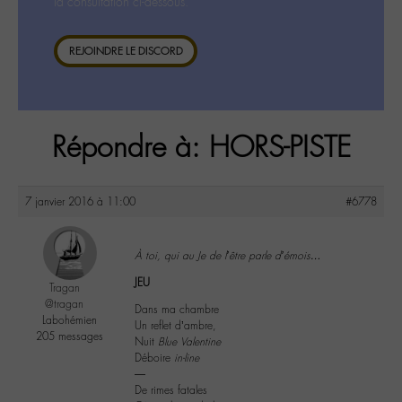
la consultation ci-dessous.
REJOINDRE LE DISCORD
Répondre à: HORS-PISTE
7 janvier 2016 à 11:00
#6778
À toi, qui au Je de l’être parle d’émois…
JEU
Tragan
@tragan
Dans ma chambre
Labohémien
Un reflet d’ambre,
205 messages
Nuit
Blue Valentine
Déboire
in-line
―
De rimes fatales