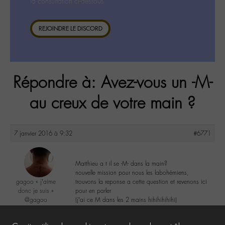
la consultation ci-dessous.
REJOINDRE LE DISCORD
Répondre à: Avez-vous un -M-
au creux de votre main ?
7 janvier 2016 à 9:32
#6771
Matthieu a t il se -M- dans la main?
nouvelle mission pour nous les labohémiens,
gagoo « j’aime
trouvons la reponse a cette question et revenons ici
donc je suis »
pour en parler
@gagoo
(j’ai ce M dans les 2 mains hihihihihihi)
Labohémien
2367 messages
2