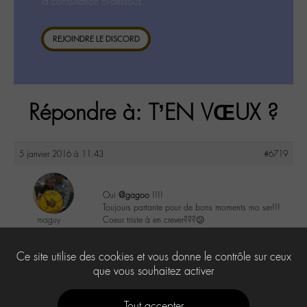
la consultation ci-dessous.
REJOINDRE LE DISCORD
Répondre à: T’EN VŒUX ?
5 janvier 2016 à 11:43
#6719
Oui
@gagoo
!!!!
Toujours partante pour de bons moments mo ser!!!
maguy
Coeur triste à en crever???😕
@maguy
Labohémien
3
Ce site utilise des cookies et vous donne le contrôle sur ceux
3168 messages
que vous souhaitez activer
Tout accepter