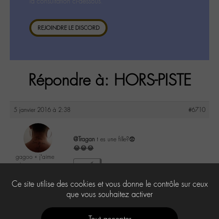
la consultation ci-dessous.
REJOINDRE LE DISCORD
Répondre à: HORS-PISTE
5 janvier 2016 à 2:38
#6710
@Tragan
t es une fille?😨
😂😂😂
gagoo « j’aime
donc je suis »
3
@gagoo
Ce site utilise des cookies et vous donne le contrôle sur ceux
Labohémien
2367 messages
que vous souhaitez activer