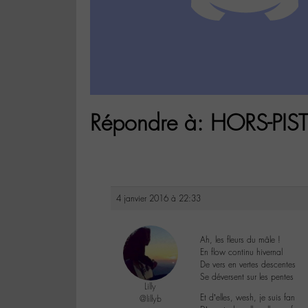
Répondre à: HORS-PIS
4 janvier 2016 à 22:33
Ah, les fleurs du mâle !
En flow continu hivernal
De vers en vertes descentes
Se déversent sur les pentes
Lilly
Et d’elles, wesh, je suis fan
@lillyb