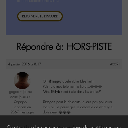
la consultation ci-dessous.
REJOINDRE LE DISCORD
Répondre à: HORS-PISTE
4 janvier 2016 à 8:17
#6691
Oh
@maguy
quelle riche idee hein!
Puis tu aimes tellement le froid…😂😂😂
gagoo « j’aime
Miss
@lillyb
serai t elle dans les étoiles?
donc je suis »
@gagoo
@tragan
pour la descente je sais pas pourquoi
Labohémien
mais oui je pense que la descente de whi’sky tu
2367 messages
dois gérer 😂😂😂
3
Ce site utilise des cookies et vous donne le contrôle sur ceux