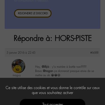
la consultation ci-dessous.
REJOINDRE LE DISCORD
Répondre à: HORS-PISTE
3 janvier 2016 à 22:45
#6688
Hey,
@lillyb
: y’a matière à battle nan????
Bravo
@tragan
ça donnerait presque envie de se
maguy
mettre au ski 😁😂😜
@maguy
Labohémien
4
Ce site utilise des cookies et vous donne le contrôle sur ceux
3168 messages
que vous souhaitez activer
Tout accepter