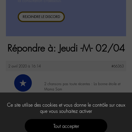
la consultation ci-dessous.
REJOINDRE LE DISCORD
Répondre à: Jeudi -M- 02/04
2 avril 2020 à 16:14
#66363
2 chansons pas toute récentes : La bonne étoile et
Mama Sam
Tibocq
@tibocq
0
Ce site utilise des cookies et vous donne le contrôle sur ceux
Labohémien
que vous souhaitez activer
Tout accepter