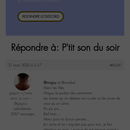
la consultation ci-dessous.
REJOINDRE LE DISCORD
Répondre à: P'tit son du soir
31 mars 2020 à 2:17
#66241
@maguy
et @mirabel
Merci les filles
gagoo « j’aime
Maguy la pudeur des sentiments,
donc je suis »
Les larmes qu on déteste voir couler sur les joues de
@gagoo
ceux qu on aime,
Labohémien
Pis pis pis…
2367 messages
Bref hein…
Merci pour ta douce pensée…
Je t aime et ne t inquiète pas pour moi, je fais
attention au max, j essaye de me reposer quand c