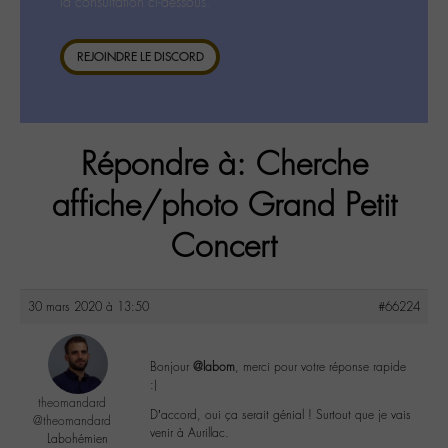
la consultation ci-dessous.
REJOINDRE LE DISCORD
Répondre à: Cherche
affiche/photo Grand Petit
Concert
30 mars 2020 à 13:50
#66224
Bonjour
@labom
, merci pour votre réponse rapide
:)
theomandard
D’accord, oui ça serait génial ! Surtout que je vais
@theomandard
venir à Aurillac.
Labohémien