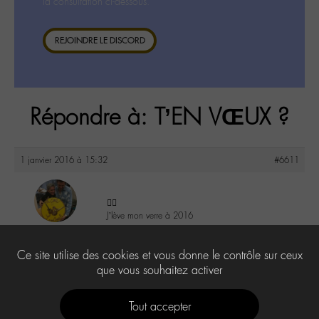
la consultation ci-dessous.
REJOINDRE LE DISCORD
Répondre à: T’EN VŒUX ?
1 janvier 2016 à 15:32
#6611
👍🏼
J’lève mon verre à 2016
maguy
@maguy
4
Ce site utilise des cookies et vous donne le contrôle sur ceux
Labohémien
3168 messages
que vous souhaitez activer
Tout accepter