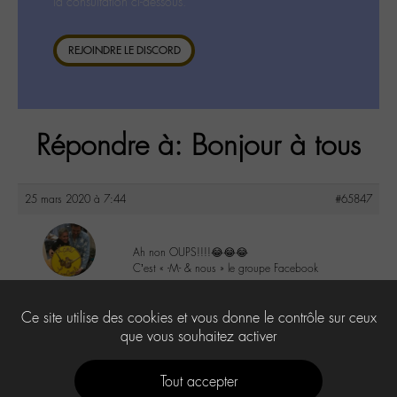
la consultation ci-dessous.
REJOINDRE LE DISCORD
Répondre à: Bonjour à tous
25 mars 2020 à 7:44
#65847
Ah non OUPS!!!!😂😂😂
C’est « -M- & nous » le groupe Facebook
maguy
@maguy
1
Ce site utilise des cookies et vous donne le contrôle sur ceux
Labohémien
3168 messages
que vous souhaitez activer
Tout accepter