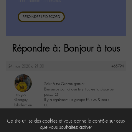
la consultation ci-dessous.
REJOINDRE LE DISCORD
Répondre à: Bonjour à tous
24 mars 2020 à 21:00
#65794
Salut à toi Quentin garnier.
Bienvenue par ici que tu y trouves ta place ou
maguy
pas… 😉
@maguy
Il y a également un groupe FB « M & moi »
Labohémien
✌🏾
3168 messages
2
Ce site utilise des cookies et vous donne le contrôle sur ceux
que vous souhaitez activer