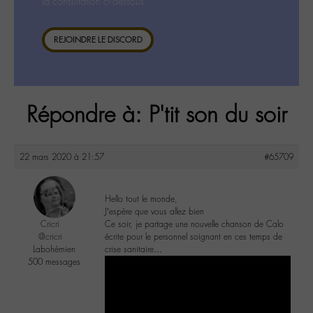
la consultation ci-dessous.
REJOINDRE LE DISCORD
Répondre à: P'tit son du soir
22 mars 2020 à 21:57
#65709
Hello tout le monde,
J’espère que vous allez bien
Cricri
Ce soir, je partage une nouvelle chanson de Calo
@cricri
écrite pour le personnel soignant en ces temps de
Labohémien
crise sanitaire…
500 messages