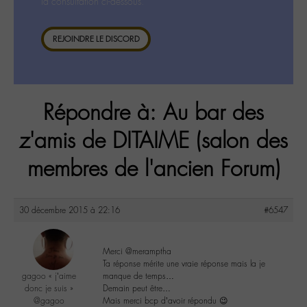
la consultation ci-dessous.
REJOINDRE LE DISCORD
Répondre à: Au bar des
z'amis de DITAIME (salon des
membres de l'ancien Forum)
30 décembre 2015 à 22:16
#6547
Merci @meramptha
Ta réponse mérite une vraie réponse mais la je
gagoo « j’aime
manque de temps…
donc je suis »
Demain peut être…
@gagoo
Mais merci bcp d’avoir répondu 😉